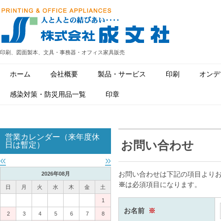
印刷、図面製本、文具・事務器・オフィス家具販売
ホーム
会社概要
製品・サービス
印刷
オンデ
感染対策・防災用品一覧
印章
営業カレンダー（来年度休
お問い合わせ
日は暫定）
«
»
お問い合わせは下記の項目より
2026年08月
※
は必須項目になります。
日
月
火
水
木
金
土
1
お名前
※
2
3
4
5
6
7
8