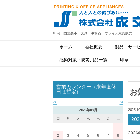
印刷、図面製本、文具・事務器・オフィス家具販売
ホーム
会社概要
製品・サー
感染対策・防災用品一覧
印章
営業カレンダー（来年度休
お
日は暫定）
«
»
2025.10
2026年08月
日
月
火
水
木
金
土
2
1
20
2
3
4
5
6
7
8