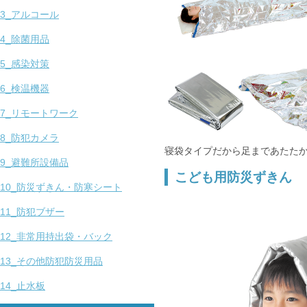
3_アルコール
4_除菌用品
5_感染対策
6_検温機器
7_リモートワーク
8_防犯カメラ
寝袋タイプだから足まであたた
9_避難所設備品
こども用防災ずきん
10_防災ずきん・防寒シート
11_防犯ブザー
12_非常用持出袋・バック
13_その他防犯防災用品
14_止水板